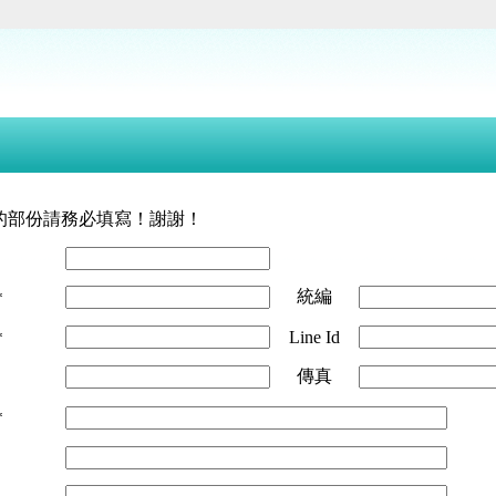
號的部份請務必填寫！謝謝！
統編
*
Line Id
*
傳真
*